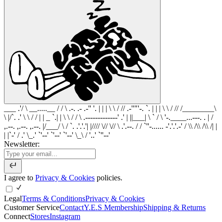
___ .'/ \ __.....__ / / \ .-. .- .-'' '. | | | \ \ / // .-''"'-. `. | | | \ \ / // /________\
\ |/`. .' \ \ / / | | _ `.| | \ \ / / \ .-------------' .' | ||___| \ ` / \ '-.____...---. . | /
,.--. ,.--. ,.--. |/___/ \ / `. .'.'.'| |//// \// \// \ .'.--. / / `''-...... -'.'.'.-' / \\ /\\ /\\ /| |
| |`-' / .' \_.' `'--' `'--' `'--' \_\ / '..' `''--'
Newsletter:
I agree to
Privacy & Cookies
policies.
Legal
Terms & Conditions
Privacy & Cookies
Customer Service
Contact
Y.E.S Membership
Shipping & Returns
Connect
Stores
Instagram